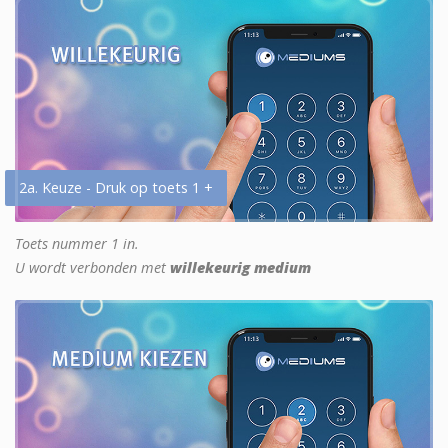
2a. Keuze - Druk op toets 1 +
Toets nummer 1 in.
U wordt verbonden met
willekeurig medium