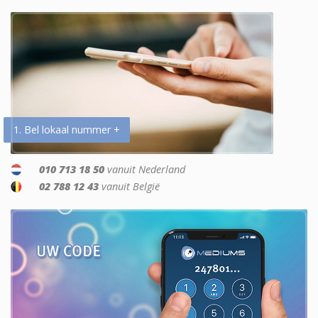
1. Bel lokaal nummer +
010 713 18 50
vanuit Nederland
02 788 12 43
vanuit België