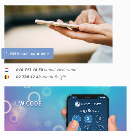
1. Bel lokaal nummer +
010 713 18 50
vanuit Nederland
02 788 12 43
vanuit België