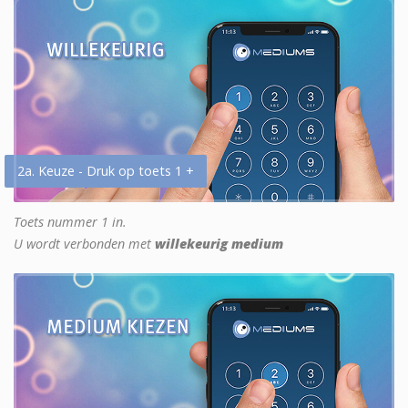
2a. Keuze - Druk op toets 1 +
Toets nummer 1 in.
U wordt verbonden met
willekeurig medium